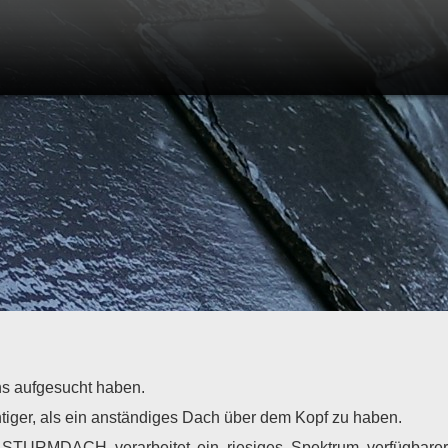
s aufgesucht haben.
htiger, als ein anständiges Dach über dem Kopf zu haben.
STURMDACH verarbeitet ein riesiges Spektrum verfügbarer 